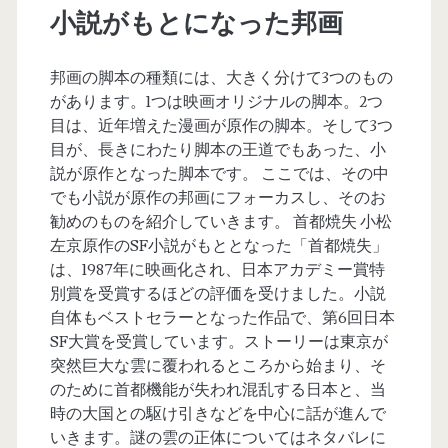
カ
小説がもとになった邦画
ル
邦画の脚本の種類には、大きく分けて3つのもの
チ
があります。1つは映画オリジナルの脚本。2つ
目は、近年増えた漫画が原作の脚本。そして3つ
ャ
目が、長きにわたり脚本の王道でもあった、小
説が原作となった脚本です。 ここでは、その中
ー
でも小説が原作の邦画にフォーカスし、そのお
勧めのものを紹介していきます。 首都焼失 小松
</span>
左京原作のSF小説がもととなった「首都焼失」
は、1987年に映画化され、日本アカデミー賞特
別賞を受賞するほどの評価を受けました。小説
自体もベストセラーとなった作品で、第6回日本
SF大賞を受賞しています。ストーリーは東京が
突然巨大な雲に覆われるところから始まり、そ
のために首都機能が失われ混乱する日本と、当
時の大国との駆け引きなどを中心に話が進んで
いきます。謎の雲の正体についてはネタバレに