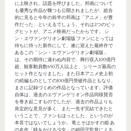
に上映され、話題を呼びました。邦画について
も優秀な作品が幾つも公開されましたが、総合
的に見ると今年の前半の邦画は「アニメ」が豊
作だった、といえるでしょう。それは2つのビッ
グヒットが、アニメ映画だったからです。 シ
ン・エヴァンゲリオン劇場版 ファンにとっては
待ちに待った新作にして、遂に迎えた最終作で
あるこの「シン・エヴァンゲリオン劇場版」
は、その期待に違わぬ内容で、興行収入100億円
超、観客動員数650万人以上と、シリーズ最高の
ヒット作となりました。また日本アニメ史上初
の続編ものとしての100億円突破作品ともなり、
まさに記録づくめの作品となっています。評価
自体は、過去のエヴァンゲリオン作品同様賛否
を巻き起こすものでしたが、過去の作品よりも
肯定的な意見が多く、また一先ず完結できたと
いうことで、ファンもほっとした、というのが
本音ではないでしょうか。 竜とそばかすの姫 あ
の名作「時をかける少女」の細田守監督による