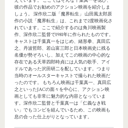
えています。 ここではそんな千葉真一を偲び、
彼の作品でお勧めのアクション映画を紹介しま
しょう。 深作欣二版「魔界転生」 山田風太郎原
作の小説「魔界転生」は、これまで2度映画化さ
れています。ここで紹介するのは角川映画製
作、深作欣二監督で1981年に作られたものです。
キャストは千葉真一をはじめ、緒形拳、真田広
之、丹波哲郎、若山富三郎と日本映画史に残る
名優が勢ぞろいし、加えてこの映画の中心的な
存在である天草四郎時貞には人気の歌手、アイ
ドルであった沢田研二を配しています。つまり
当時のオールスターキャストで撮られた映画だ
ったのです。 もちろん映画は千葉真一、真田広
之といったJACの面々を中心に、アクション映
画としても非常に魅力的な内容となっていま
す。深作欣二監督と千葉真一は「仁義なき戦
い」でもコンビを組んでいるため、この映画も
息の合った仕上がりとなっています。