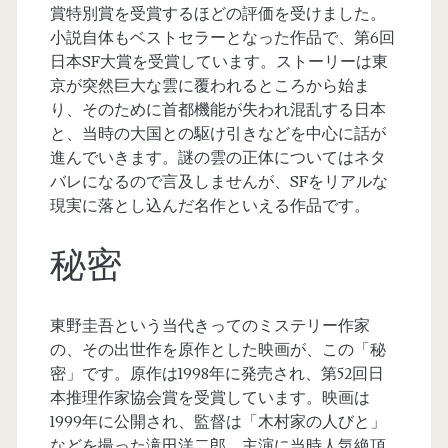
賞特別賞を受賞するほどの評価を受けました。
小説自体もベストセラーとなった作品で、第6回
日本SF大賞を受賞しています。ストーリーは東
京が突然巨大な雲に覆われるところから始ま
り、そのために首都機能が失われ混乱する日本
と、当時の大国との駆け引きなどを中心に話が
進んでいきます。謎の雲の正体についてはネタ
バレになるので言及しませんが、SFをリアルな
現実に落とし込んだ名作といえる作品です。
秘密
東野圭吾という当代きってのミステリー作家
の、その出世作を原作とした映画が、この「秘
密」です。原作は1998年に発売され、第52回日
本推理作家協会賞を受賞しています。映画は
1999年に公開され、監督は「木村家の人びと」
などを撮った滝田洋二郎。主演に当時人気絶頂